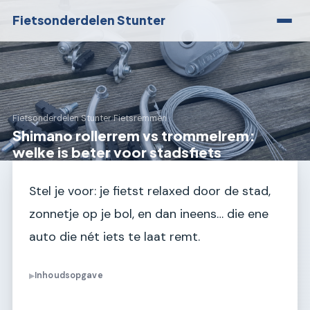
Fietsonderdelen Stunter
Fietsonderdelen Stunter
›
Fietsremmen
Shimano rollerrem vs trommelrem:
welke is beter voor stadsfiets
Stel je voor: je fietst relaxed door de stad,
zonnetje op je bol, en dan ineens… die ene
auto die nét iets te laat remt.
Inhoudsopgave
▶