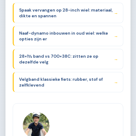
Spaak vervangen op 28-inch wiel: materiaal,
→
dikte en spannen
Naaf-dynamo inbouwen in oud wiel: welke
→
opties zijn er
28×1½ band vs 700×38C: zitten ze op
→
dezelfde velg
Velgband klassieke fiets: rubber, stof of
→
zelfklevend