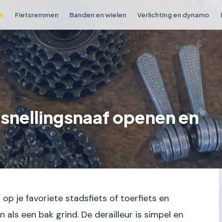
en
Fietsremmen
Banden en wielen
Verlichting en dynamo
snellingsnaaf openen en
n op je favoriete stadsfiets of toerfiets en
an als een bak grind. De derailleur is simpel en