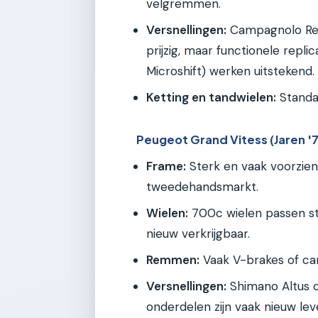
velgremmen.
Versnellingen:
Campagnolo Reco
prijzig, maar functionele repli
Microshift) werken uitstekend.
Ketting en tandwielen:
Standaa
Peugeot Grand Vitess (Jaren '7
Frame:
Sterk en vaak voorzie
tweedehandsmarkt.
Wielen:
700c wielen passen st
nieuw verkrijgbaar.
Remmen:
Vaak V-brakes of can
Versnellingen:
Shimano Altus o
onderdelen zijn vaak nieuw leve