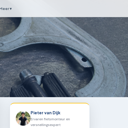
Meer ▾
Pieter van Dijk
Ervaren fietsmonteur en
versnellingsexpert