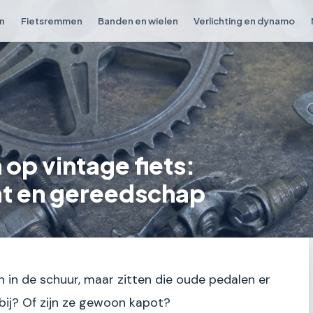
en
Fietsremmen
Banden en wielen
Verlichting en dynamo
op vintage fiets:
at en gereedschap
n in de schuur, maar zitten die oude pedalen er
d bij? Of zijn ze gewoon kapot?