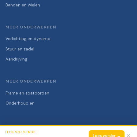
Banden en wielen
MEER ONDERWERPEN
Verlichting en dynamo
Stuur en zadel
Aandrijving
MEER ONDERWERPEN
Frame en spatborden
Onderhoud en
LEES VOLGENDE
© 2026 Fietsonderdelen Stunter
Alle rechten voorbehouden.
✕
Lees verder →