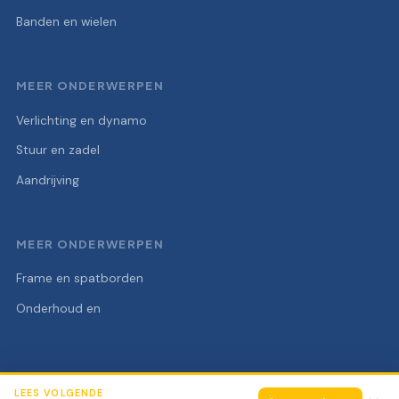
Banden en wielen
MEER ONDERWERPEN
Verlichting en dynamo
Stuur en zadel
Aandrijving
MEER ONDERWERPEN
Frame en spatborden
Onderhoud en
LEES VOLGENDE
© 2026 Fietsonderdelen Stunter
Alle rechten voorbehouden.