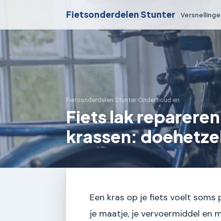
Fietsonderdelen Stunter
Versnelling
Fietsonderdelen Stunter
›
Onderhoud en
Fiets lak reparere
krassen: doehetzel
Een kras op je fiets voelt soms p
je maatje, je vervoermiddel en m