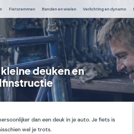
en
Fietsremmen
Banden en wielen
Verlichting en dynamo
n kleine deuken en
finstructie
ersoonlijker dan een deuk in je auto. Je fiets is
isschien wel je trots.