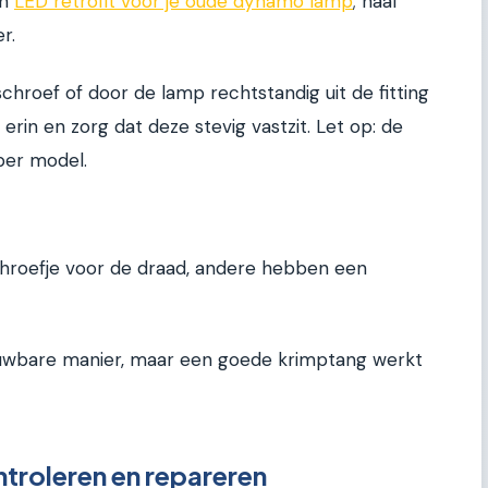
en
LED retrofit voor je oude dynamo lamp
; haal
r.
chroef of door de lamp rechtstandig uit de fitting
erin en zorg dat deze stevig vastzit. Let op: de
per model.
roefje voor de draad, andere hebben een
ouwbare manier, maar een goede krimptang werkt
troleren en repareren